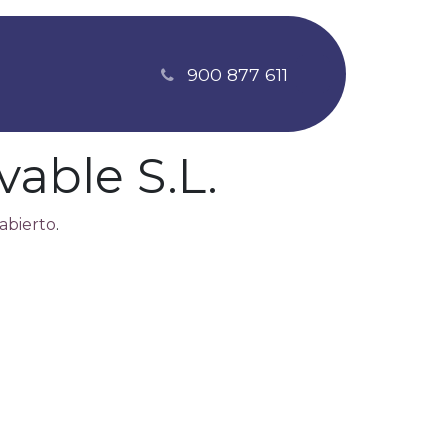
900 877 611
able S.L.
abierto
.