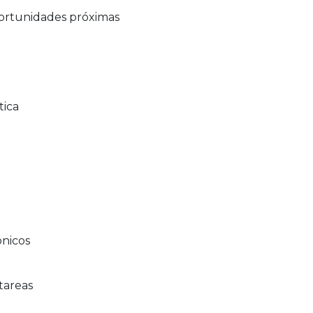
portunidades próximas
tica
ónicos
tareas