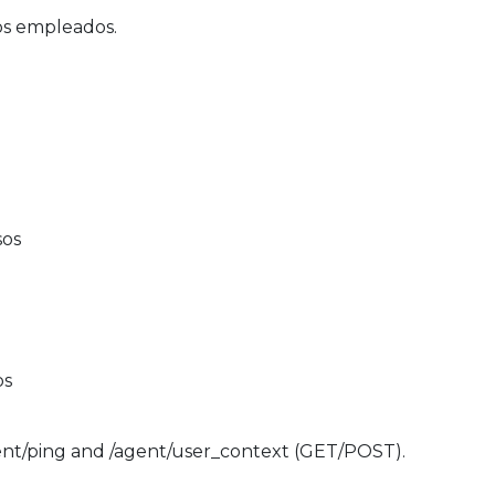
los empleados.
sos
os
ent/ping and /agent/user_context (GET/POST).