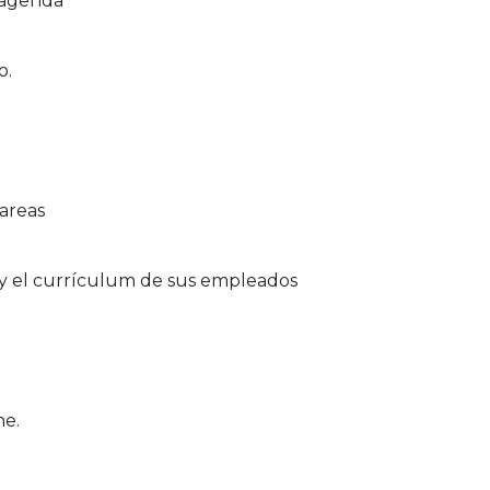
u agenda
o.
tareas
o y el currículum de sus empleados
ne.