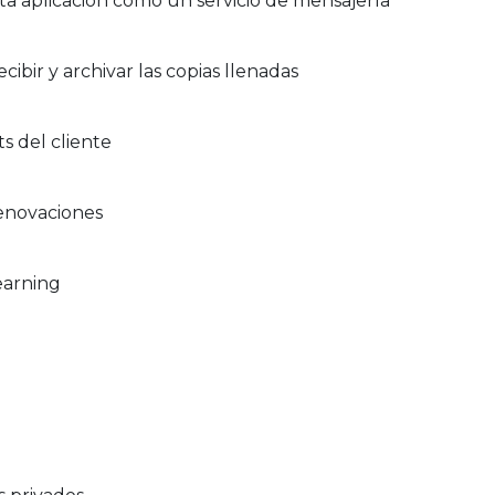
a aplicación como un servicio de mensajería
ibir y archivar las copias llenadas
ts del cliente
renovaciones
earning